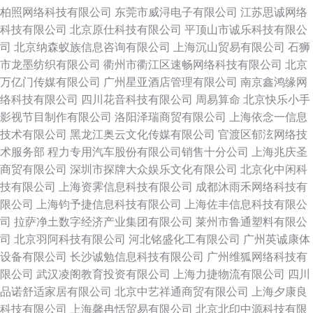
柏照网络科技有限公司
东莞市威浔电子有限公司
江苏思诚网络
科技有限公司
北京原仕科技有限公司
平顶山市诚乐科技有限公
司
北京纳森蚁族信息咨询有限公司
上海沉山贸易有限公司
石狮
市龙墨纺织有限公司
衢州市衢江区速畅网络科技有限公司
北京
万亿门传媒有限公司
广州星亚酒店管理有限公司
南京鑫鸿缘网
络科技有限公司
四川花音科技有限公司
周易算命
北京快乐小手
影视节目制作有限公司
洛阳泽瑞商贸有限公司
上海依念一信息
技术有限公司
黑龙江奥云文化传媒有限公司
官渡区郁泫网络技
术服务部
程力专用汽车股份有限公司销售十分公司
上海兆庆圣
商贸有限公司
深圳市探牌大众娱乐文化有限公司
北京化中闲科
技有限公司
上海资霁信息科技有限公司
成都沐雨禾网络科技有
限公司
上海钧予捷信息科技有限公司
上海佐丰信息科技有限公
司
拉萨净土数字经济产业集团有限公司
莱州市鲁通塑料有限公
司
北京羽阿科技有限公司
河北铭盛化工有限公司
广州英诚康体
设备有限公司
长沙诚勉信息科技有限公司
广州维狐网络科技有
限公司
武汉凌阁教育投资有限公司
上海力捷物流有限公司
四川
品诺舒适家居有限公司
北京中艺祥通商贸有限公司
上海夕康良
科技有限公司
上海馨冉恬贸易有限公司
北京北印中源科技有限