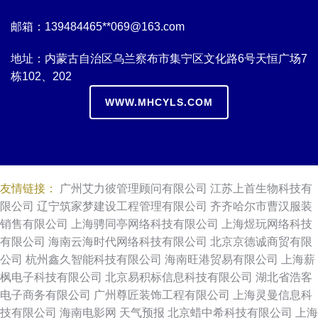
邮箱：139484465**
069@163.com
地址：内蒙古自治区乌兰察布市集宁区文化路6号天恒广场7
栋102、202
WWW.MHCYLS.COM
友情链接：
广州艾力彼管理顾问有限公司
江苏上首生物科技有
限公司
辽宁筑家梦建设工程管理有限公司
齐齐哈尔市曹汉服装
销售有限公司
上海骋同亭网络科技有限公司
上海煜玩网络科技
有限公司
海南云海时代网络科技有限公司
北京京德诚商贸有限
公司
杭州鑫久智能科技有限公司
海南旺港贸易有限公司
上海薪
枫电子科技有限公司
北京易积标信息科技有限公司
湖北省浩客
电子商务有限公司
广州尊匠装饰工程有限公司
上海灵曼信息科
技有限公司
海南电影网
天气预报
北京蜡中希科技有限公司
上海